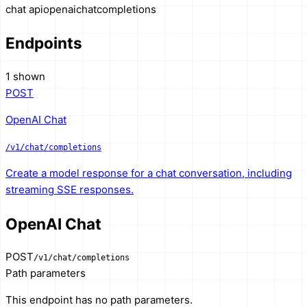
chat api
openai
chat
completions
Endpoints
1 shown
POST
OpenAI Chat
/v1/chat/completions
Create a model response for a chat conversation, including
streaming SSE responses.
OpenAI Chat
POST
/v1/chat/completions
Path parameters
This endpoint has no path parameters.