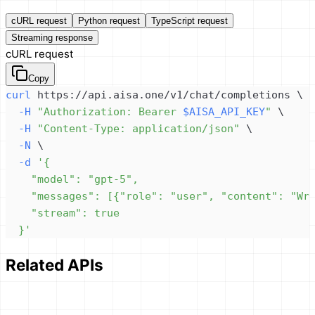
cURL request
Python request
TypeScript request
Streaming response
cURL request
Copy
curl
 https://api.aisa.one/v1/chat/completions 
\
-H
"Authorization: Bearer 
$AISA_API_KEY
"
\
-H
"Content-Type: application/json"
\
-N
\
-d
  }'
Related APIs