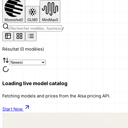
Moonshot
0
GLM
0
MiniMax
0
/
Résultat
(
0 modèles
)
Loading live model catalog
Fetching models and prices from the AIsa pricing API.
Start Now