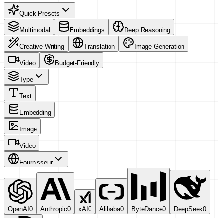
Quick Presets
Multimodal
Embeddings
Deep Reasoning
Creative Writing
Translation
Image Generation
Video
Budget-Friendly
Type
Text
Embedding
Image
Video
Fournisseur
OpenAI
0
Anthropic
0
xAI
0
Alibaba
0
ByteDance
0
DeepSeek
0