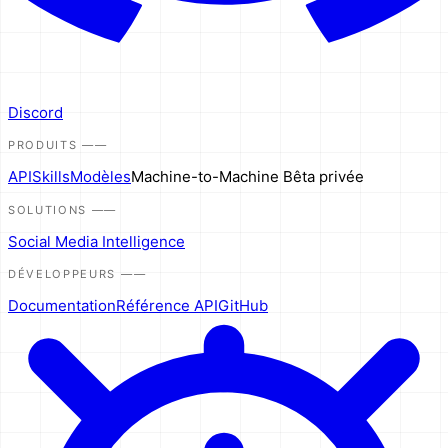
Discord
PRODUITS
——
API
Skills
Modèles
Machine-to-Machine
Bêta privée
SOLUTIONS
——
Social Media Intelligence
DÉVELOPPEURS
——
Documentation
Référence API
GitHub