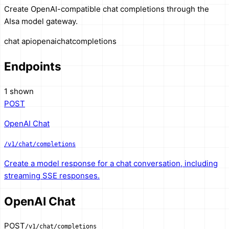
Create OpenAI-compatible chat completions through the
AIsa model gateway.
chat api
openai
chat
completions
Endpoints
1 shown
POST
OpenAI Chat
/v1/chat/completions
Create a model response for a chat conversation, including
streaming SSE responses.
OpenAI Chat
POST
/v1/chat/completions