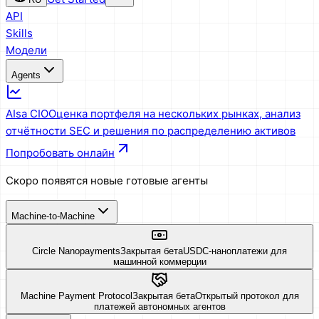
API
Skills
Модели
Agents
AIsa CIO
Оценка портфеля на нескольких рынках, анализ
отчётности SEC и решения по распределению активов
Попробовать онлайн
Скоро появятся новые готовые агенты
Machine-to-Machine
Circle Nanopayments
Закрытая бета
USDC-наноплатежи для
машинной коммерции
Machine Payment Protocol
Закрытая бета
Открытый протокол для
платежей автономных агентов