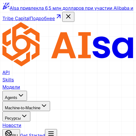
AIsa привлекла 6,5 млн долларов при участии Alibaba и
Tribe Capital
Подробнее
API
Skills
Модели
Agents
Machine-to-Machine
Ресурсы
Новости
Get Started
RU