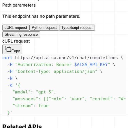
Path parameters
This endpoint has no path parameters.
cURL request
Python request
TypeScript request
Streaming response
cURL request
Copy
curl
 https://api.aisa.one/v1/chat/completions 
\
-H
"Authorization: Bearer 
$AISA_API_KEY
"
\
-H
"Content-Type: application/json"
\
-N
\
-d
  }'
Related APIs